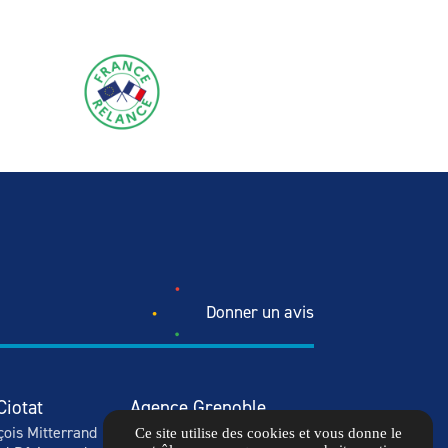
Donner un avis
Ciotat
Agence Grenoble
çois Mitterrand
103 Rue Général Mangin
Ce site utilise des cookies et vous donne le