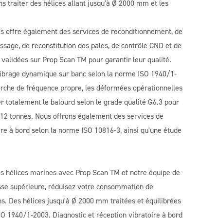
 traiter des hélices allant jusqu'à Ø 2000 mm et les
és offre également des services de reconditionnement, de
sage, de reconstitution des pales, de contrôle CND et de
 validées sur Prop Scan TM pour garantir leur qualité.
librage dynamique sur banc selon la norme ISO 1940/1-
herche de fréquence propre, les déformées opérationnelles
 totalement le balourd selon le grade qualité G6.3 pour
 12 tonnes. Nous offrons également des services de
ire à bord selon la norme ISO 10816-3, ainsi qu'une étude
s hélices marines avec Prop Scan TM et notre équipe de
asse supérieure, réduisez votre consommation de
ns. Des hélices jusqu'à Ø 2000 mm traitées et équilibrées
 1940/1-2003. Diagnostic et réception vibratoire à bord